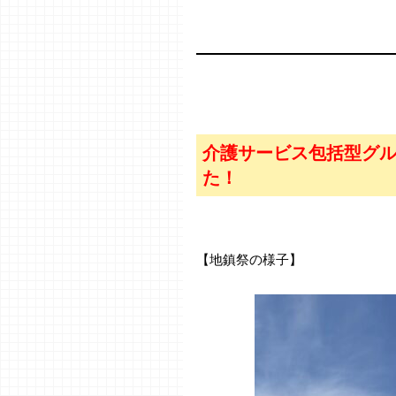
介護サービス包括型グル
た！
【地鎮祭の様子】